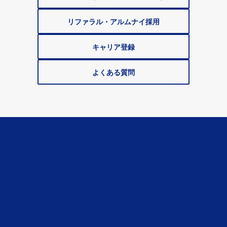
リファラル・アルムナイ採用
キャリア登録
よくある質問
About us          
3分でわかる〈みずほ〉
― 組織図・拠点ネットワーク
―〈みずほ〉の沿革
― 事業戦略
Career           